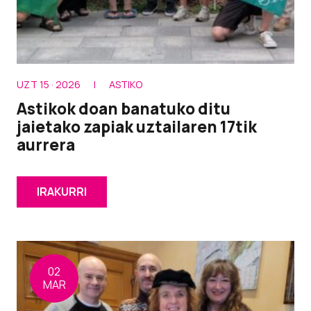
UZT 15 · 2026
|
ASTIKO
Astikok doan banatuko ditu
jaietako zapiak uztailaren 17tik
aurrera
IRAKURRI
02
MAR