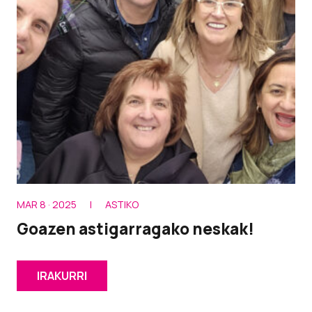
MAR 8 · 2025
|
ASTIKO
Goazen astigarragako neskak!
IRAKURRI