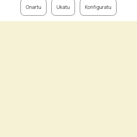
Onartu
Ukatu
Konfiguratu
MERKATARI, OSTALARI ETA ZERBITZUEN ELKARTEA
Asociación de Comerciantes, Hosteleres y Servicios
ASTIGARRAGA