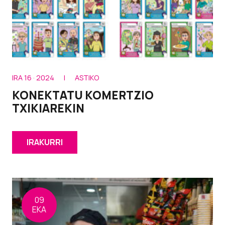
IRA 16 · 2024
|
ASTIKO
KONEKTATU KOMERTZIO
TXIKIAREKIN
IRAKURRI
09
EKA