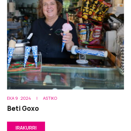
EKA 9 · 2024
|
ASTIKO
Beti Goxo
IRAKURRI