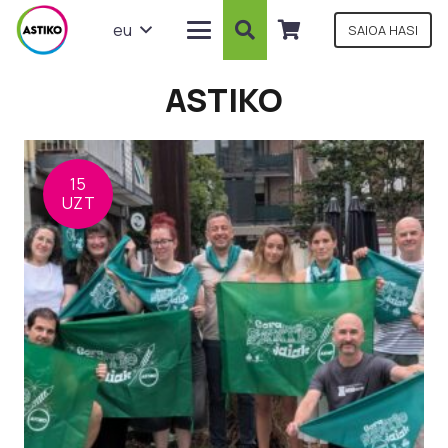
eu
SAIOA HASI
ASTIKO
15
UZT