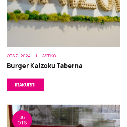
OTS 7 · 2024
|
ASTIKO
Burger Kaizoku Taberna
IRAKURRI
06
OTS