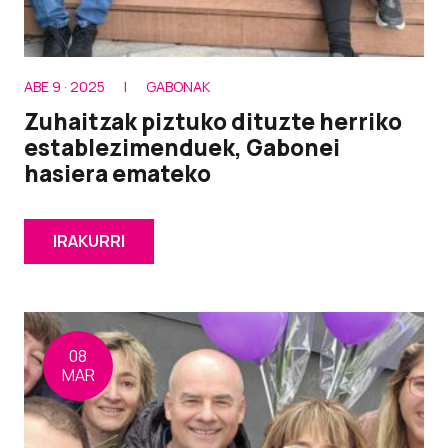
ABE 9 · 2025
|
GABONAK
Zuhaitzak piztuko dituzte herriko
establezimenduek, Gabonei
hasiera emateko
IRAKURRI
08
MAR