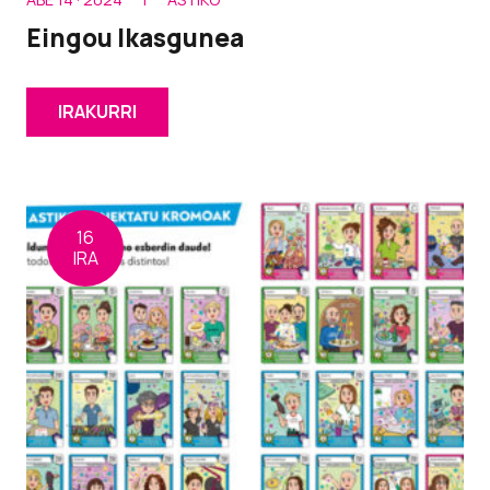
Eingou Ikasgunea
IRAKURRI
16
IRA