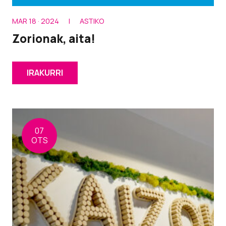
MAR 18 · 2024
|
ASTIKO
Zorionak, aita!
IRAKURRI
07
OTS