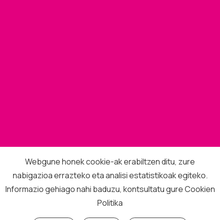
Webgune honek cookie-ak erabiltzen ditu, zure
nabigazioa errazteko eta analisi estatistikoak egiteko.
Informazio gehiago nahi baduzu, kontsultatu gure
Cookien
Politika