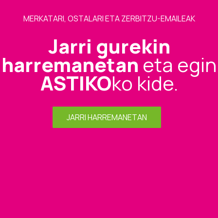
MERKATARI, OSTALARI ETA ZERBITZU-EMAILEAK
Jarri gurekin
harremanetan
eta egin
ASTIKO
ko kide.
JARRI HARREMANETAN