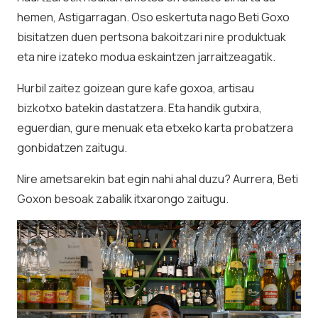
hemen, Astigarragan. Oso eskertuta nago Beti Goxo
bisitatzen duen pertsona bakoitzari nire produktuak
eta nire izateko modua eskaintzen jarraitzeagatik.
Hurbil zaitez goizean gure kafe goxoa, artisau
bizkotxo batekin dastatzera. Eta handik gutxira,
eguerdian, gure menuak eta etxeko karta probatzera
gonbidatzen zaitugu.
Nire ametsarekin bat egin nahi ahal duzu? Aurrera, Beti
Goxon besoak zabalik itxarongo zaitugu.