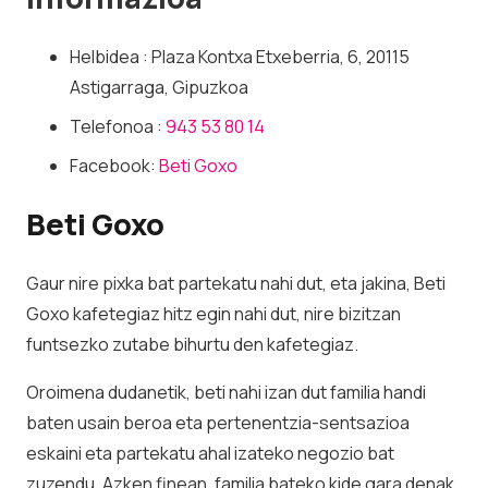
Helbidea : Plaza Kontxa Etxeberria, 6, 20115
Astigarraga, Gipuzkoa
Telefonoa :
943 53 80 14
Facebook:
Beti Goxo
Beti Goxo
Gaur nire pixka bat partekatu nahi dut, eta jakina, Beti
Goxo kafetegiaz hitz egin nahi dut, nire bizitzan
funtsezko zutabe bihurtu den kafetegiaz.
Oroimena dudanetik, beti nahi izan dut familia handi
baten usain beroa eta pertenentzia-sentsazioa
eskaini eta partekatu ahal izateko negozio bat
zuzendu. Azken finean, familia bateko kide gara denak,