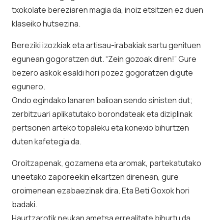
txokolate bereziaren magia da, inoiz etsitzen ez duen
klaseiko hutsezina.
Bereziki izozkiak eta artisau-irabakiak sartu genituen
egunean gogoratzen dut. “Zein gozoak diren!” Gure
bezero askok esaldi hori pozez gogoratzen digute
egunero.
Ondo egindako lanaren balioan sendo sinisten dut;
zerbitzuari aplikatutako borondateak eta diziplinak
pertsonen arteko topaleku eta konexio bihurtzen
duten kafetegia da.
Oroitzapenak, gozamena eta aromak, partekatutako
uneetako zaporeekin elkartzen direnean, gure
oroimenean ezabaezinak dira. Eta Beti Goxok hori
badaki.
Haurtzarotik neukan ametsa errealitate bihurtu da