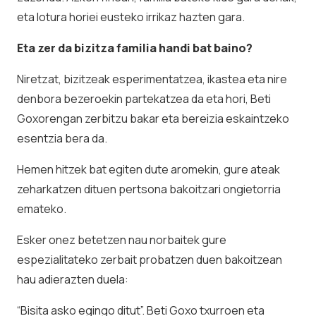
eta lotura horiei eusteko irrikaz hazten gara.
Eta zer da bizitza familia handi bat baino?
Niretzat, bizitzeak esperimentatzea, ikastea eta nire
denbora bezeroekin partekatzea da eta hori, Beti
Goxorengan zerbitzu bakar eta bereizia eskaintzeko
esentzia bera da.
Hemen hitzek bat egiten dute aromekin, gure ateak
zeharkatzen dituen pertsona bakoitzari ongietorria
emateko.
Esker onez betetzen nau norbaitek gure
espezialitateko zerbait probatzen duen bakoitzean
hau adierazten duela:
“Bisita asko egingo ditut”. Beti Goxo txurroen eta