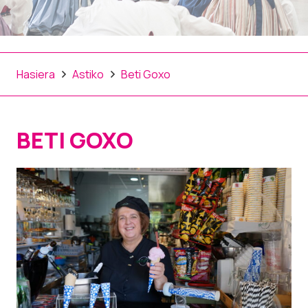
Hasiera
Astiko
Beti Goxo
BETI GOXO