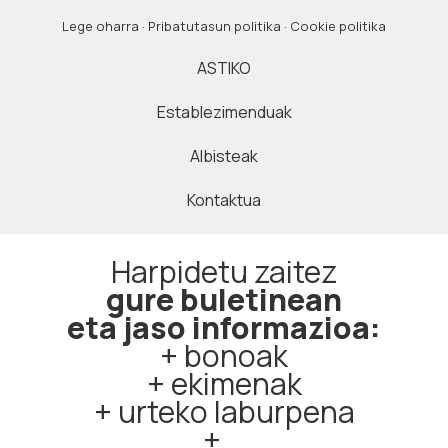
Lege oharra
·
Pribatutasun politika
·
Cookie politika
ASTIKO
Establezimenduak
Albisteak
Kontaktua
Harpidetu zaitez
gure buletinean
eta jaso informazioa:
+ bonoak
+ ekimenak
+ urteko laburpena
+ …