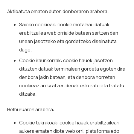
Aktibatuta ematen duten denboraren arabera:
Saioko cookieak: cookie mota hau datuak
erabiltzailea web orrialde batean sartzen den
unean jasotzeko eta gordetzeko diseinatuta
dago.
Cookie iraunkorrak: cookie hauek jasotzen
dituzten datuak terminalean gordeta egoten dira
denbora jakin batean, eta denbora horretan
cookieaz arduratzen denak eskuratu eta tratatu
ditzake.
Helburuaren arabera:
Cookie teknikoak: cookie hauek erabiltzaileari
aukera ematen diote web orri, plataforma edo