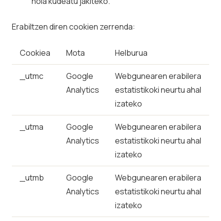
nola kudeatu jakiteko.
Erabiltzen diren cookien zerrenda:
Cookiea
Mota
Helburua
_utmc
Google
Webgunearen erabilera
Analytics
estatistikoki neurtu ahal
izateko
_utma
Google
Webgunearen erabilera
Analytics
estatistikoki neurtu ahal
izateko
_utmb
Google
Webgunearen erabilera
Analytics
estatistikoki neurtu ahal
izateko