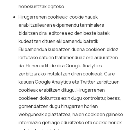
hobekuntzak egiteko.
Hirugarrenen cookieak: cookie hauek
erabiltzailearen ekipamendu terminalera
bidaltzen dira, editorea ez den beste batek
kudeatzen dituen ekipamendu batetik.
Ekipamendua kudeatzen duena cookieen bidez
lortutako datuen tratamenduaz ere arduratzen
da. Honen adibide dira Google Analytics
zerbitzurako instalatzen diren cookieak. Gure
kasuan Google Analytics eta Twitter zerbitzuen
cookieak erabiltzen ditugu. Hirugarrenen
cookieen doikuntza ezin dugu kontrolatu; beraz,
gomendatzen dugu hirugarren horien
webguneak egiaztatzea, haien cookieen gaineko
informazio gehiago edukitzeko eta cookie horiek