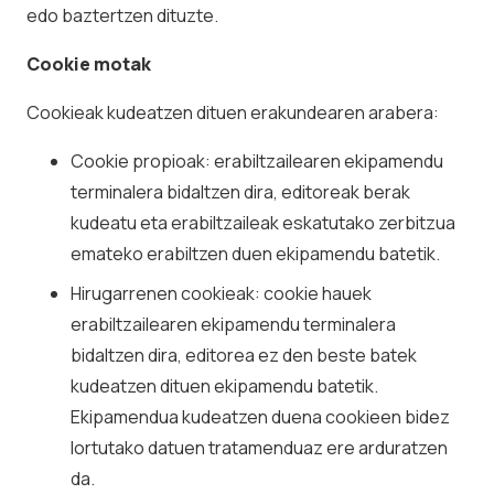
edo baztertzen dituzte.
Cookie motak
Cookieak kudeatzen dituen erakundearen arabera:
Cookie propioak: erabiltzailearen ekipamendu
terminalera bidaltzen dira, editoreak berak
kudeatu eta erabiltzaileak eskatutako zerbitzua
emateko erabiltzen duen ekipamendu batetik.
Hirugarrenen cookieak: cookie hauek
erabiltzailearen ekipamendu terminalera
bidaltzen dira, editorea ez den beste batek
kudeatzen dituen ekipamendu batetik.
Ekipamendua kudeatzen duena cookieen bidez
lortutako datuen tratamenduaz ere arduratzen
da.