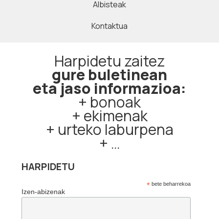
Albisteak
Kontaktua
Harpidetu zaitez
gure buletinean
eta jaso informazioa:
+ bonoak
+ ekimenak
+ urteko laburpena
+ …
HARPIDETU
*
bete beharrekoa
Izen-abizenak