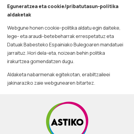
Eguneratzea eta cookie/pribatutasun-politika
aldaketak
Webgune honen cookie-politika aldatu egin daiteke,
lege- eta araudi-betebeharrak errespetatuz eta
Datuak Babesteko Espainiako Bulegoaren mandatuei
jarraituz. Hori dela-eta, noizean behin politika
irakurtzea gomendatzen dugu.
Aldaketa nabarmenak egitekotan, erabiltzaileei
jakinaraziko zaie webgunearen bitartez.