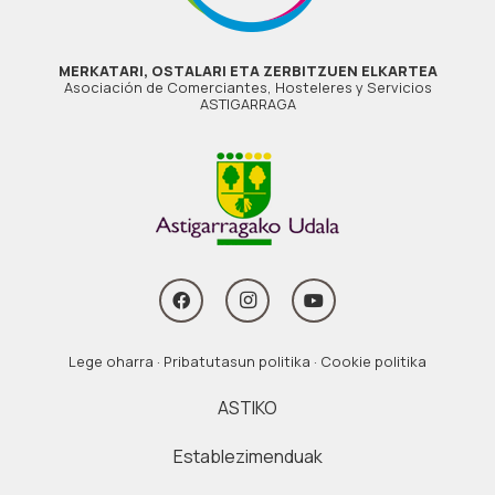
MERKATARI, OSTALARI ETA ZERBITZUEN ELKARTEA
Asociación de Comerciantes, Hosteleres y Servicios
ASTIGARRAGA
Lege oharra
·
Pribatutasun politika
·
Cookie politika
ASTIKO
Establezimenduak