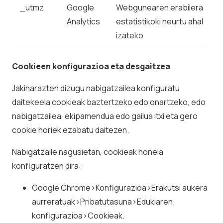
_utmz
Google
Webgunearen erabilera
Analytics
estatistikoki neurtu ahal
izateko
Cookieen konfigurazioa eta desgaitzea
Jakinarazten dizugu nabigatzailea konfiguratu
daitekeela cookieak baztertzeko edo onartzeko, edo
nabigatzailea, ekipamendua edo gailua itxi eta gero
cookie horiek ezabatu daitezen.
Nabigatzaile nagusietan, cookieak honela
konfiguratzen dira:
Google Chrome>Konfigurazioa>Erakutsi aukera
aurreratuak>Pribatutasuna>Edukiaren
konfigurazioa>Cookieak.