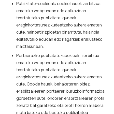
Publizitate-cookieak: cookie hauek zerbitzua
emateko webgunean edo aplikazioan
txertatutako publizitate-guneak
eraginkortasunez kudeatzeko aukera ematen
dute, hainbat irizpidetan oinarrituta, hala nola
editatutako edukian edo iragarkiak erakusteko
maiztasunean.
Portaerazko publizitate-cookieak: zerbitzua
emateko webgunean edo aplikazioan
txertatutako publizitate-guneak
eraginkortasunez kudeatzeko aukera ematen
dute. Cookie hauek, behaketaren bidez,
erabiltzailearen portaerari buruzko informazioa
gordetzen dute, ondoren erabiltzailearen profil
zehatz bat garatzeko eta profil horren arabera
mota bateko edo besteko publizitatea