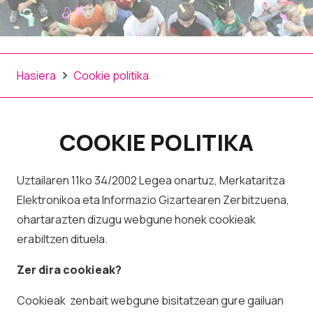
Hasiera
Cookie politika
COOKIE POLITIKA
Uztailaren 11ko 34/2002 Legea onartuz, Merkataritza
Elektronikoa eta Informazio Gizartearen Zerbitzuena,
ohartarazten dizugu webgune honek cookieak
erabiltzen dituela.
Zer dira cookieak?
Cookieak zenbait webgune bisitatzean gure gailuan