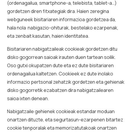
(ordenagailua, smartphone-a, telebista, tablet-a…)
gordetzen diren fitxategiak dira. Haien zeregina
webguneek bisitariaren informazioa gordetzea da,
hala nola nabigazio-ohiturak, bestelako ezarpenak,
eta zenbait kasutan, haien identitatea.
Bisitariaren nabigatzaileak cookieak gordetzen ditu
disko gogorrean saioak irauten duen tartean soilik.
Oso gutxi okupatzen dute eta ez dute bisitariaren
ordenagailua kaltetzen. Cookieek ez dute inolako
informazio pertsonal zehatzik gordetzen eta gehienak
disko gogorretik ezabatzen dira nabigatzailearen
saioa ixten denean.
Nabigatzaile gehienek cookieak estandar moduan
onartzen dituzte, eta segurtasun-ezarpenen bitartez
cookie tenporalak eta memorizatutakoak onartzen