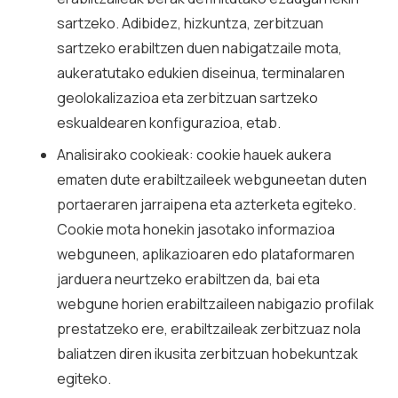
sartzeko. Adibidez, hizkuntza, zerbitzuan
sartzeko erabiltzen duen nabigatzaile mota,
aukeratutako edukien diseinua, terminalaren
geolokalizazioa eta zerbitzuan sartzeko
eskualdearen konfigurazioa, etab.
Analisirako cookieak: cookie hauek aukera
ematen dute erabiltzaileek webguneetan duten
portaeraren jarraipena eta azterketa egiteko.
Cookie mota honekin jasotako informazioa
webguneen, aplikazioaren edo plataformaren
jarduera neurtzeko erabiltzen da, bai eta
webgune horien erabiltzaileen nabigazio profilak
prestatzeko ere, erabiltzaileak zerbitzuaz nola
baliatzen diren ikusita zerbitzuan hobekuntzak
egiteko.