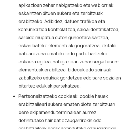
aplikazioan zehar nabigatzeko eta web orriak
eskaintzen dituen aukera eta zerbitzuak
erabiltzeko. Adibidez, datuen trafikoa eta
komunikazioa kontrolatzea, saioa identifikatzea,
sarbide mugatua duten guneetara sartzea,
eskari bateko elementuak gogoratzea, ekitaldi
batean izena emateko edo parte hartzeko
eskaera egitea, nabigazioan zehar segurtasun-
elementuak erabiltzea, bideoak edo soinuak
zabaltzeko edukiak gordetzea edo sare sozialen
bitartez edukiak partekatzea.
Pertsonalizatzeko cookieak: cookie hauek
erabiltzaileari aukera ematen diote zerbitzuan
bere ekipamendu terminalean aurrez
definitutako hainbat ezaugarrirekin edo
erabiltzaileak berak definitutako ezaugarriekin