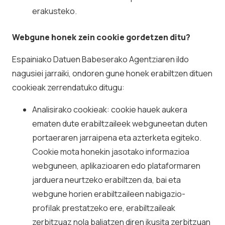
erakusteko.
Webgune honek zein cookie gordetzen ditu?
Espainiako Datuen Babeserako Agentziaren ildo
nagusiei jarraiki, ondoren gune honek erabiltzen dituen
cookieak zerrendatuko ditugu:
Analisirako cookieak: cookie hauek aukera
ematen dute erabiltzaileek webguneetan duten
portaeraren jarraipena eta azterketa egiteko.
Cookie mota honekin jasotako informazioa
webguneen, aplikazioaren edo plataformaren
jarduera neurtzeko erabiltzen da, bai eta
webgune horien erabiltzaileen nabigazio-
profilak prestatzeko ere, erabiltzaileak
zerbitzuaz nola baliatzen diren ikusita zerbitzuan