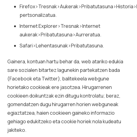
Firefox>Tresnak>Aukerak>Pribatutasuna>Historia>
pertsonalizatua.
Internet Explorer>Tresnak>Internet
aukerak>Pribatutasuna>Aurreratua.
Safari>Lehentasunak>Pribatutasuna.
Gainera, kontuan hartu behar da, web atariko edukia
sare sozialen bitartez lagunekin partekatzen bada
(Facebook eta Twitter), balitekeela webgune
horietako cookieak ere jasotzea. Hirugarrenen
cookieen doikuntzak ezin ditugu kontrolatu; beraz,
gomendatzen dugu hirugarren horien webguneak
egiaztatzea, haien cookieen gaineko informazio
gehiago edukitzeko eta cookie horiek nola kudeatu
jakiteko.