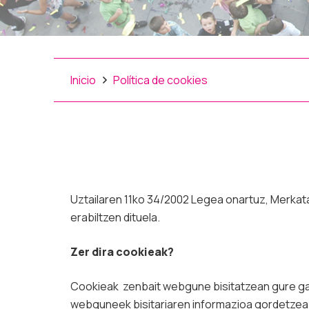
Inicio
Política de cookies
Uztailaren 11ko 34/2002 Legea onartuz, Merkat
erabiltzen dituela.
Zer dira cookieak?
Cookieak zenbait webgune bisitatzean gure gail
webguneek bisitariaren informazioa gordetzea d