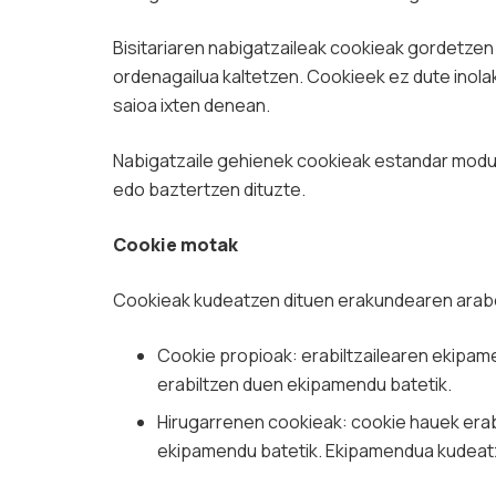
Bisitariaren nabigatzaileak cookieak gordetzen 
ordenagailua kaltetzen. Cookieek ez dute inola
saioa ixten denean.
Nabigatzaile gehienek cookieak estandar modu
edo baztertzen dituzte.
Cookie motak
Cookieak kudeatzen dituen erakundearen arab
Cookie propioak: erabiltzailearen ekipame
erabiltzen duen ekipamendu batetik.
Hirugarrenen cookieak: cookie hauek erab
ekipamendu batetik. Ekipamendua kudeatz