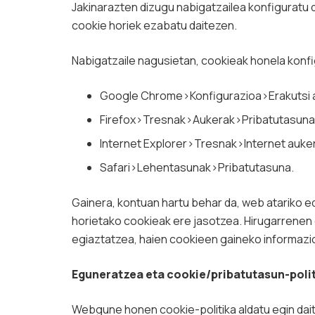
Jakinarazten dizugu nabigatzailea konfiguratu 
cookie horiek ezabatu daitezen.
Nabigatzaile nagusietan, cookieak honela konfi
Google Chrome>Konfigurazioa>Erakutsi a
Firefox>Tresnak>Aukerak>Pribatutasuna>
Internet Explorer>Tresnak>Internet auk
Safari>Lehentasunak>Pribatutasuna.
Gainera, kontuan hartu behar da, web atariko e
horietako cookieak ere jasotzea. Hirugarrenen
egiaztatzea, haien cookieen gaineko informazio
Eguneratzea eta cookie/pribatutasun-polit
Webgune honen cookie-politika aldatu egin da