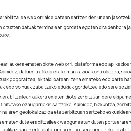
erabiltzailea web orrialde batean sartzen den unean jasotzek
n dituzten datuak terminalean gordeta egoten dira denbora j
zake.
leari aukera ematen diote web orri, plataforma edo aplikazio
 Adibidez, datuen trafikoa eta komunikazioa kontrolatzea, sai
uak gogoratzea, ekitaldi batean izena emateko edo parte ha
k edo soinuak zabaltzeko edukiak gordetzea edo sare sozial
 erabiltzaileari aukera ematen diote zerbitzuan bere ekipame
efinitutako ezaugarriekin sartzeko. Adibidez, hizkuntza, zerbi
minalaren geolokalizazioa eta zerbitzuan sartzeko eskualdear
a ematen dute erabiltzaileek webguneetan duten portaeraren
aplikazioaren edo plataformaren jarduera neurtzeko erabiltz