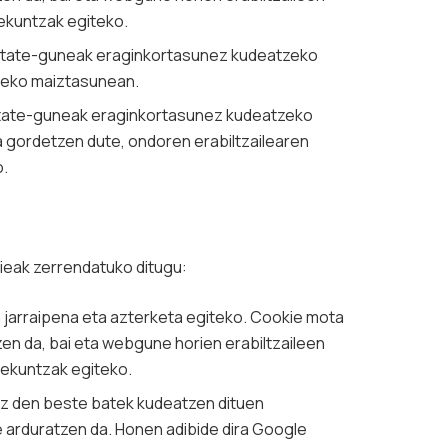
bekuntzak egiteko.
zitate-guneak eraginkortasunez kudeatzeko
steko maiztasunean.
zitate-guneak eraginkortasunez kudeatzeko
 gordetzen dute, ondoren erabiltzailearen
o.
ieak zerrendatuko ditugu:
 jarraipena eta azterketa egiteko. Cookie mota
en da, bai eta webgune horien erabiltzaileen
obekuntzak egiteko.
 ez den beste batek kudeatzen dituen
arduratzen da. Honen adibide dira Google