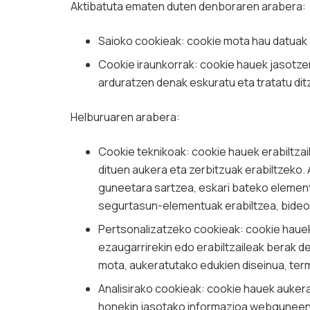
Aktibatuta ematen duten denboraren arabera:
Saioko cookieak: cookie mota hau datuak 
Cookie iraunkorrak: cookie hauek jasotze
arduratzen denak eskuratu eta tratatu dit
Helburuaren arabera:
Cookie teknikoak: cookie hauek erabiltzai
dituen aukera eta zerbitzuak erabiltzeko.
guneetara sartzea, eskari bateko element
segurtasun-elementuak erabiltzea, bideoa
Pertsonalizatzeko cookieak: cookie hauek
ezaugarrirekin edo erabiltzaileak berak d
mota, aukeratutako edukien diseinua, ter
Analisirako cookieak: cookie hauek auker
honekin jasotako informazioa webguneen, 