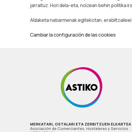
jarraituz. Hori dela-eta, noizean behin politika
Aldaketa nabarmenak egitekotan, erabiltzaileei
Cambiar la configuración de las cookies
MERKATARI, OSTALARI ETA ZERBITZUEN ELKARTEA
Asociación de Comerciantes, Hosteleres y Servicios