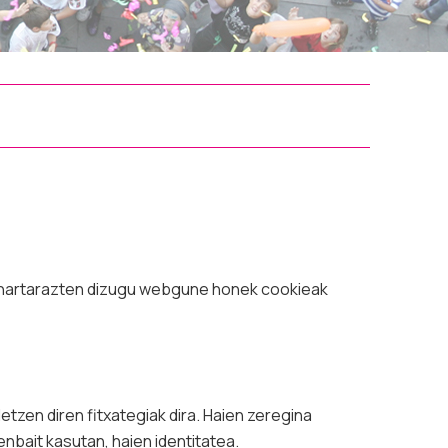
 ohartarazten dizugu webgune honek cookieak
tzen diren fitxategiak dira. Haien zeregina
nbait kasutan, haien identitatea.