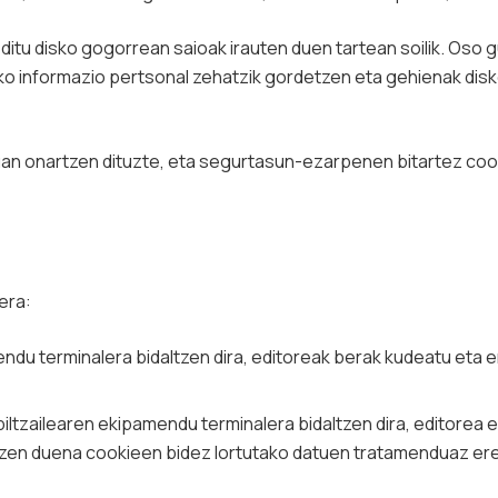
ditu disko gogorrean saioak irauten duen tartean soilik. Oso g
ko informazio pertsonal zehatzik gordetzen eta gehienak dis
an onartzen dituzte, eta segurtasun-ezarpenen bitartez co
era:
ndu terminalera bidaltzen dira, editoreak berak kudeatu eta 
iltzailearen ekipamendu terminalera bidaltzen dira, editorea
en duena cookieen bidez lortutako datuen tratamenduaz ere