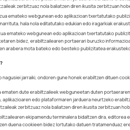
tzaileak zerbitzuaz nola baliatzen diren ikusita zerbitzuan ho
itzua emateko webgunean edo aplikazioan txertatutako publi
inarrituta, hala nola editatutako edukian edo iragarkiak eraku
tzua emateko webgunean edo aplikazioan txertatutako publi
taren bidez, erabiltzailearen portaerari buruzko informazioa
orren arabera mota bateko edo besteko publizitatea erakustek
u?
nagusiei jarraiki, ondoren gune honek erabiltzen dituen cook
a ematen dute erabiltzaileek webguneetan duten portaeraren
aplikazioaren edo plataformaren jarduera neurtzeko erabiltz
tzaileak zerbitzuaz nola baliatzen diren ikusita zerbitzuan h
iltzailearen ekipamendu terminalera bidaltzen dira, editorea
en duena cookieen bidez lortutako datuen tratamenduaz ere 