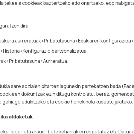
daitekeela cookieak baztertzeko edo onartzeko, edo nabigatza
guratzen dira:
ukera aurreratuak>Pribatutasuna>Edukiaren konfigurazioa
Historia>Konfigurazio pertsonalizatua.
erak>Pribatutasuna>Aurreratua.
dukia sare sozialen bitartez lagunekin partekatzen bada (Fac
 cookieen doikuntzak ezin ditugu kontrolatu; beraz, gomend
 gehiago edukitzeko eta cookie horiek nola kudeatu jakiteko.
ika aldaketak
iteke, lege- eta araudi-betebeharrak errespetatuz eta Datu