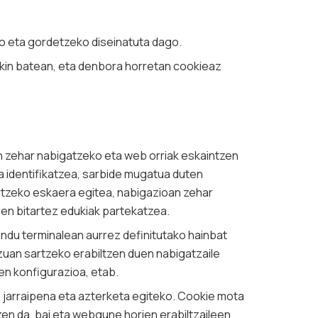
o eta gordetzeko diseinatuta dago.
akin batean, eta denbora horretan cookieaz
an zehar nabigatzeko eta web orriak eskaintzen
oa identifikatzea, sarbide mugatua duten
rtzeko eskaera egitea, nabigazioan zehar
en bitartez edukiak partekatzea.
ndu terminalean aurrez definitutako hainbat
tzuan sartzeko erabiltzen duen nabigatzaile
en konfigurazioa, etab.
 jarraipena eta azterketa egiteko. Cookie mota
en da, bai eta webgune horien erabiltzaileen