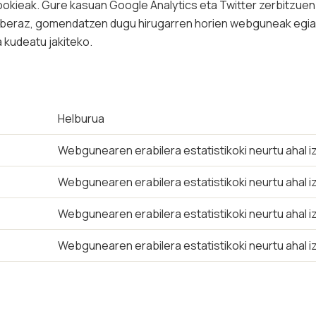
cookieak. Gure kasuan Google Analytics eta Twitter zerbitzuen
; beraz, gomendatzen dugu hirugarren horien webguneak egia
 kudeatu jakiteko.
Helburua
Webgunearen erabilera estatistikoki neurtu ahal 
Webgunearen erabilera estatistikoki neurtu ahal 
Webgunearen erabilera estatistikoki neurtu ahal 
Webgunearen erabilera estatistikoki neurtu ahal 