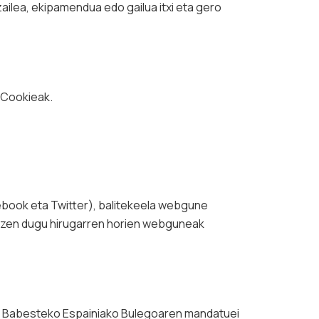
ilea, ekipamendua edo gailua itxi eta gero
>Cookieak.
ebook eta Twitter), balitekeela webgune
atzen dugu hirugarren horien webguneak
ak Babesteko Espainiako Bulegoaren mandatuei