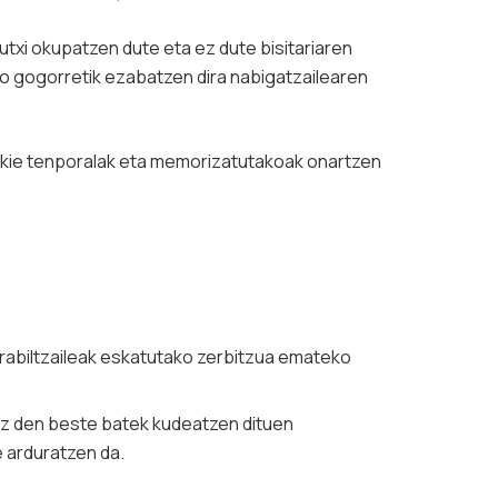
utxi okupatzen dute eta ez dute bisitariaren
ko gogorretik ezabatzen dira nabigatzailearen
okie tenporalak eta memorizatutakoak onartzen
erabiltzaileak eskatutako zerbitzua emateko
 ez den beste batek kudeatzen dituen
 arduratzen da.