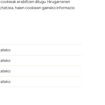
 cookieak erabiltzen ditugu. Hirugarrenen
ztatzea, haien cookieen gaineko informazio
izateko
izateko
izateko
izateko