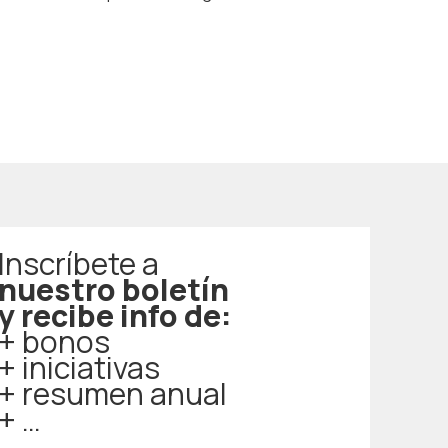
Inscríbete a
nuestro boletín
y recibe info de:
+ bono
s
+ iniciativas
+ resumen anual
+ …