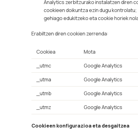
Analytics zerbitzurako instalatzen diren 
cookieen doikuntza ezin dugu kontrolatu
gehiago edukitzeko eta cookie horiek nola
Erabiltzen diren cookien zerrenda:
Cookiea
Mota
_utmc
Google Analytics
_utma
Google Analytics
_utmb
Google Analytics
_utmz
Google Analytics
Cookieen konfigurazioa eta desgaitzea