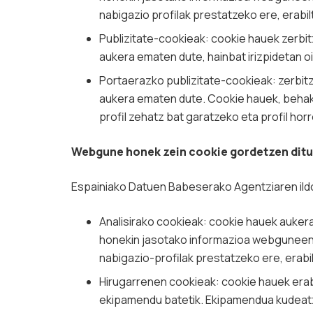
nabigazio profilak prestatzeko ere, erabil
Publizitate-cookieak: cookie hauek zerb
aukera ematen dute, hainbat irizpidetan o
Portaerazko publizitate-cookieak: zerbi
aukera ematen dute. Cookie hauek, behake
profil zehatz bat garatzeko eta profil h
Webgune honek zein cookie gordetzen dit
Espainiako Datuen Babeserako Agentziaren ildo 
Analisirako cookieak: cookie hauek auker
honekin jasotako informazioa webguneen, 
nabigazio-profilak prestatzeko ere, erabil
Hirugarrenen cookieak: cookie hauek erab
ekipamendu batetik. Ekipamendua kudeatz