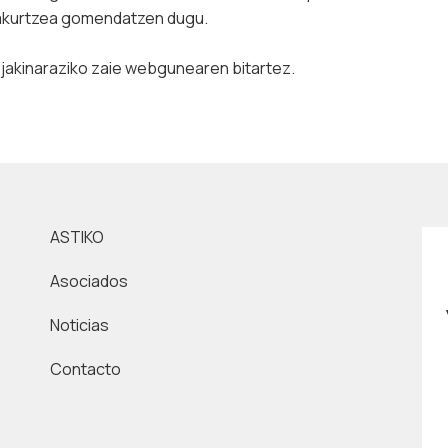
 irakurtzea gomendatzen dugu.
 jakinaraziko zaie webgunearen bitartez.
ASTIKO
Asociados
Noticias
Contacto