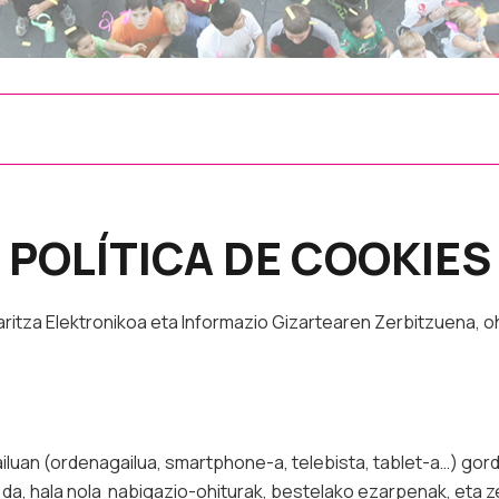
POLÍTICA DE COOKIES
aritza Elektronikoa eta Informazio Gizartearen Zerbitzuena,
uan (ordenagailua, smartphone-a, telebista, tablet-a…) gorde
a, hala nola nabigazio-ohiturak, bestelako ezarpenak, eta ze