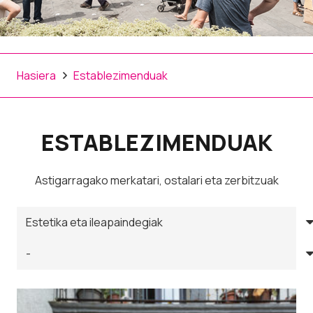
Hasiera
Establezimenduak
ESTABLEZIMENDUAK
Astigarragako merkatari, ostalari eta zerbitzuak