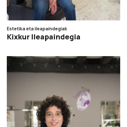
Estetika eta ileapaindegiak
Kixkur Ileapaindegia