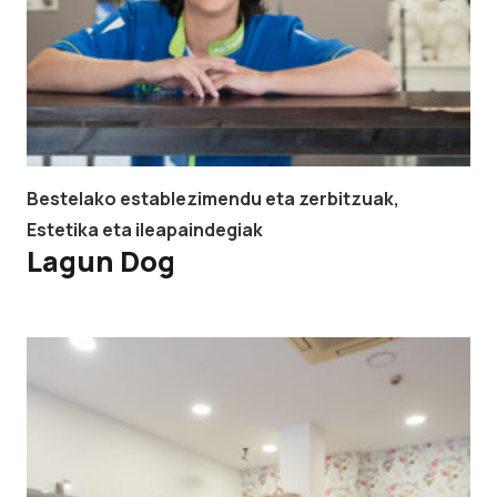
Bestelako establezimendu eta zerbitzuak
,
Estetika eta ileapaindegiak
Lagun Dog