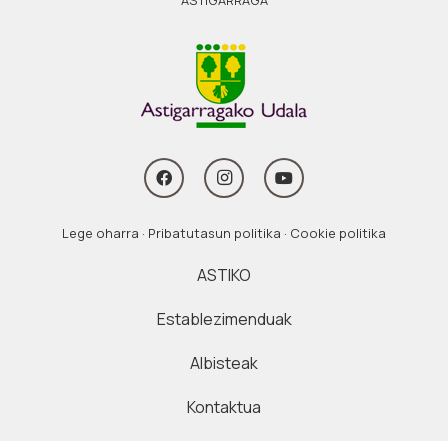
ASTIGARRAGA
Lege oharra
·
Pribatutasun politika
·
Cookie politika
ASTIKO
Establezimenduak
Albisteak
Kontaktua