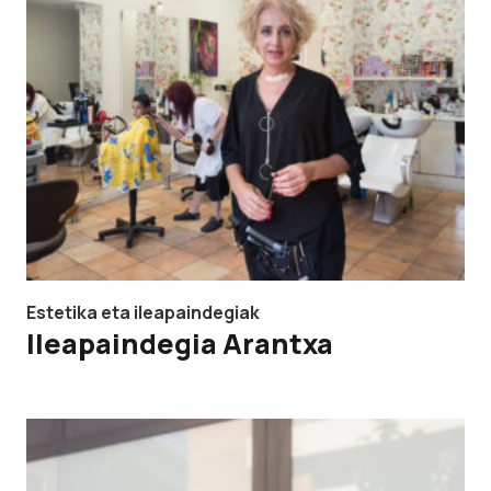
Estetika eta ileapaindegiak
Ileapaindegia Arantxa