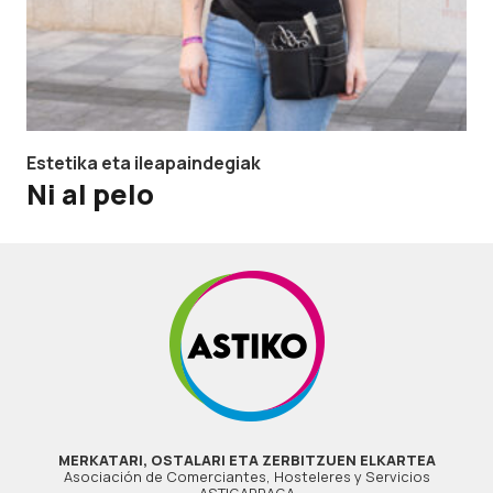
Estetika eta ileapaindegiak
Ni al pelo
MERKATARI, OSTALARI ETA ZERBITZUEN ELKARTEA
Asociación de Comerciantes, Hosteleres y Servicios