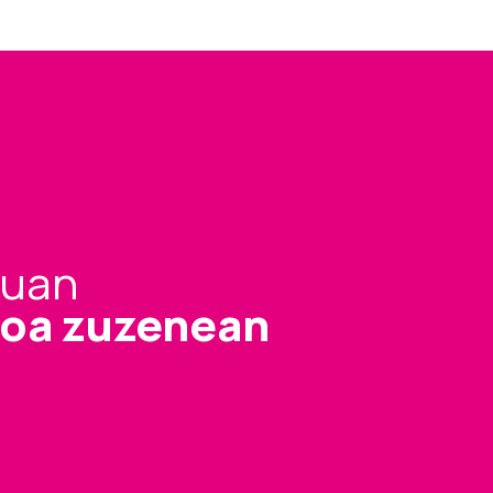
tuan
zioa zuzenean