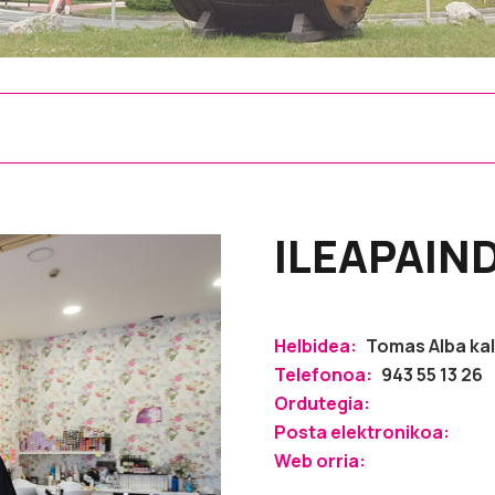
ILEAPAIN
Helbidea:
Tomas Alba kal
Telefonoa:
943 55 13 26
Ordutegia:
Posta elektronikoa:
Web orria: