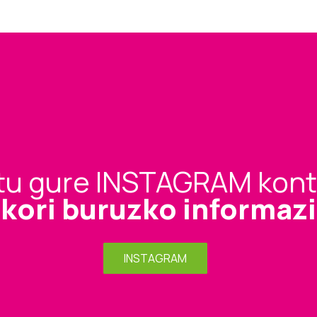
tu gure INSTAGRAM kon
ikori buruzko informa
INSTAGRAM