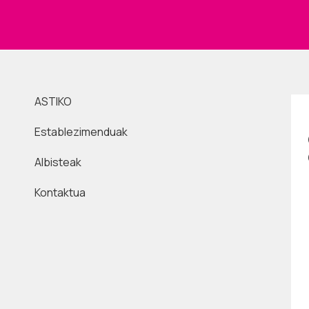
ASTIKO
Establezimenduak
Albisteak
Kontaktua