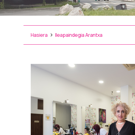
Hasiera
Ileapaindegia Arantxa