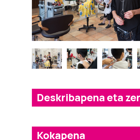
Deskribapena eta ze
Kokapena