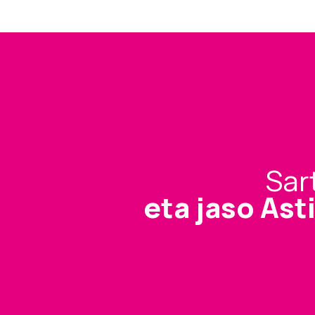
Sar
eta jaso Ast