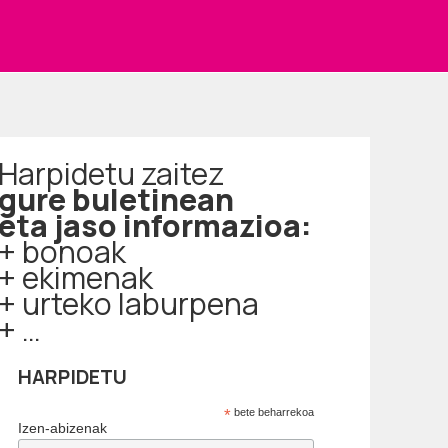
Harpidetu zaitez
gure buletinean
eta jaso informazioa:
+ bonoak
+ ekimenak
+ urteko laburpena
+ …
HARPIDETU
*
bete beharrekoa
Izen-abizenak