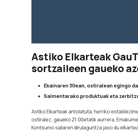
Astiko Elkarteak Gau
sortzaileen gaueko a
Ekainaren 30ean, ostiralean egingo d
Salmentarako produktuak eta zerbitzua
Astiko Elkarteak antolatuta, herriko establezi
ostiralez, gaueko 21:00etatik aurrera, Emakume
Kontsumo sailaren dirulaguntza jaso du elkarte