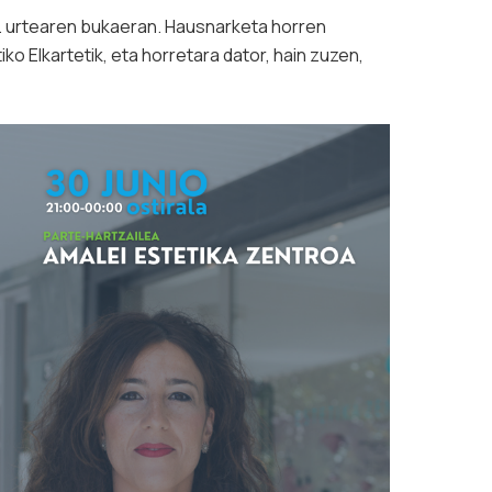
. urtearen bukaeran. Hausnarketa horren
o Elkartetik, eta horretara dator, hain zuzen,