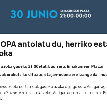
TOPA antolatu du, herriko e
zoka
a azoka gaueko 21:00etatik aurrera, Emakumeen Plazan
k erakutsiko dituzte, eta jan-edana ere izango da, mus
menduek eta sortzaileek gaueko azoka egingo dute Astigarrag
en Plazan. Azoka antolatzeko, Astigarragako Udalaren zein Eu
ak.