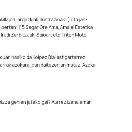
lajea, argazkiak, ilustrazioak…) eta jan-
 bertan: 115 Sagar Ore Ama, Amalei Estetika
Irudi Zerbitzuak, Saioart eta Triton Moto
Orduan hasiko da
Kolpez Blai
astigartarrez
tarrak azokara joan daitezen animatuz. Azoka
pizza gehien jateko gai?
Aurrez izena eman