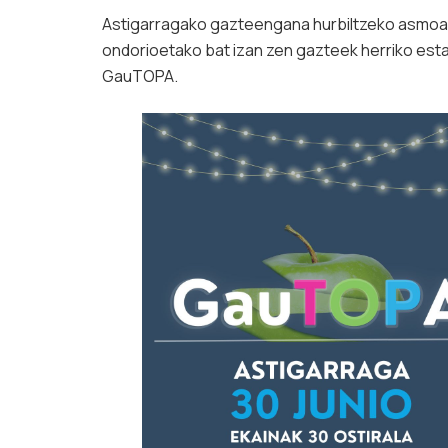
Astigarragako gazteengana hurbiltzeko asmoar
ondorioetako bat izan zen gazteek herriko estab
GauTOPA.