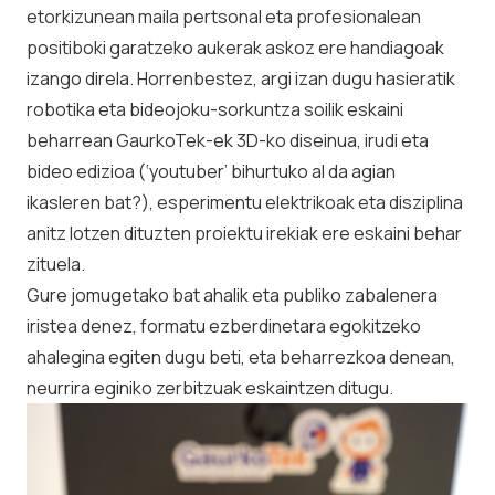
etorkizunean maila pertsonal eta profesionalean
positiboki garatzeko aukerak askoz ere handiagoak
izango direla. Horrenbestez, argi izan dugu hasieratik
robotika eta bideojoku-sorkuntza soilik eskaini
beharrean GaurkoTek-ek 3D-ko diseinua, irudi eta
bideo edizioa (‘youtuber’ bihurtuko al da agian
ikasleren bat?), esperimentu elektrikoak eta disziplina
anitz lotzen dituzten proiektu irekiak ere eskaini behar
zituela.
Gure jomugetako bat ahalik eta publiko zabalenera
iristea denez, formatu ezberdinetara egokitzeko
ahalegina egiten dugu beti, eta beharrezkoa denean,
neurrira eginiko zerbitzuak eskaintzen ditugu.