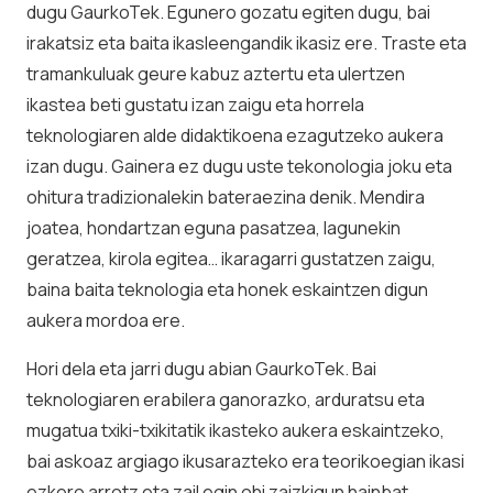
dugu GaurkoTek. Egunero gozatu egiten dugu, bai
irakatsiz eta baita ikasleengandik ikasiz ere. Traste eta
tramankuluak geure kabuz aztertu eta ulertzen
ikastea beti gustatu izan zaigu eta horrela
teknologiaren alde didaktikoena ezagutzeko aukera
izan dugu. Gainera ez dugu uste tekonologia joku eta
ohitura tradizionalekin bateraezina denik. Mendira
joatea, hondartzan eguna pasatzea, lagunekin
geratzea, kirola egitea… ikaragarri gustatzen zaigu,
baina baita teknologia eta honek eskaintzen digun
aukera mordoa ere.
Hori dela eta jarri dugu abian GaurkoTek. Bai
teknologiaren erabilera ganorazko, arduratsu eta
mugatua txiki-txikitatik ikasteko aukera eskaintzeko,
bai askoaz argiago ikusarazteko era teorikoegian ikasi
ezkero arrotz eta zail egin ohi zaizkigun hainbat