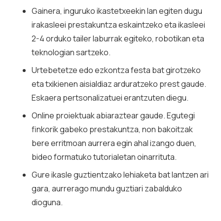
Gainera, inguruko ikastetxeekin lan egiten dugu
irakasleei prestakuntza eskaintzeko eta ikasleei
2-4 orduko tailer laburrak egiteko, robotikan eta
teknologian sartzeko.
Urtebetetze edo ezkontza festa bat girotzeko
eta txikienen aisialdiaz arduratzeko prest gaude.
Eskaera pertsonalizatuei erantzuten diegu.
Online proiektuak abiaraztear gaude. Egutegi
finkorik gabeko prestakuntza, non bakoitzak
bere erritmoan aurrera egin ahal izango duen,
bideo formatuko tutorialetan oinarrituta.
Gure ikasle guztientzako lehiaketa bat lantzen ari
gara, aurrerago mundu guztiari zabalduko
dioguna.