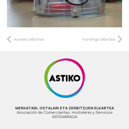
Aurreko albistea
Hurrengo albistea
MERKATARI, OSTALARI ETA ZERBITZUEN ELKARTEA
Asociación de Comerciantes, Hosteleres y Servicios
ASTIGARRAGA