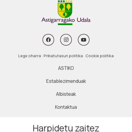
Lege oharra
·
Pribatutasun politika
·
Cookie politika
ASTIKO
Establezimenduak
Albisteak
Kontaktua
Harpidetu zaitez