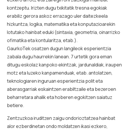
kontzeptu. Irizten dugu txikitatik tresna egokiak
erabiliz gerora askoz errazago uler daitezkeela
hizkuntza, logika, matematika eta konputazioarekin
lotutako hainbat eduki (sintaxia, geometria, oinarrizko
ofimatika eta kontularitza, etab.).
GaurkoTek osatzen dugun langileok esperientzia
zabala dugu haurrekin lanean. 7 urtetik gora eman
ditugu eskolaz kanpoko ekintzak, jardunaldiak, iraupen
motz eta luzeko kanpamenduak, etab. antolatzen,
teknologiaren inguruan esperientzia polit eta
aberasgarriak eskaintzen erabiltzaile eta bezeroen
beharretara ahalik eta hoberen egokitzen saiatuz
betiere.
Zentzuzkoa iruditzen zaigu ondorioztatzea hainbat
alor ezberdinetan ondo moldatzen ikasi ezkero,