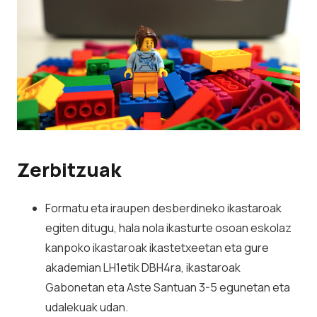
Zerbitzuak
Formatu eta iraupen desberdineko ikastaroak
egiten ditugu, hala nola ikasturte osoan eskolaz
kanpoko ikastaroak ikastetxeetan eta gure
akademian LH1etik DBH4ra, ikastaroak
Gabonetan eta Aste Santuan 3-5 egunetan eta
udalekuak udan.