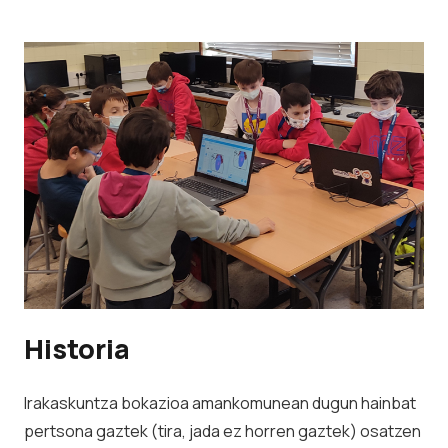
Historia
Irakaskuntza bokazioa amankomunean dugun hainbat
pertsona gaztek (tira, jada ez horren gaztek) osatzen