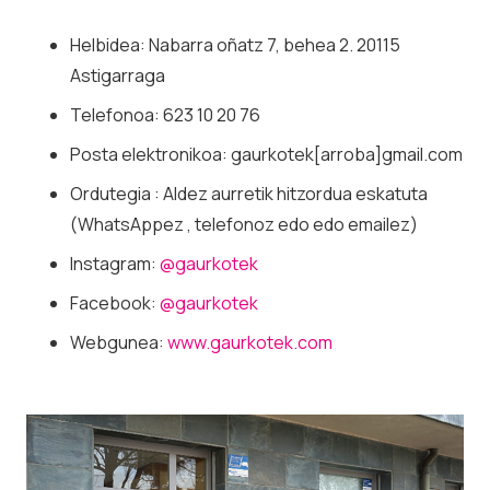
Helbidea:
Nabarra oñatz 7, behea 2. 20115
Astigarraga
Telefonoa: 623 10 20 76
Posta elektronikoa: gaurkotek[arroba]gmail.com
Ordutegia : Aldez aurretik hitzordua eskatuta
(WhatsAppez , telefonoz edo edo emailez)
Instagram:
@gaurkotek
Facebook:
@gaurkotek
Webgunea:
www.gaurkotek.com