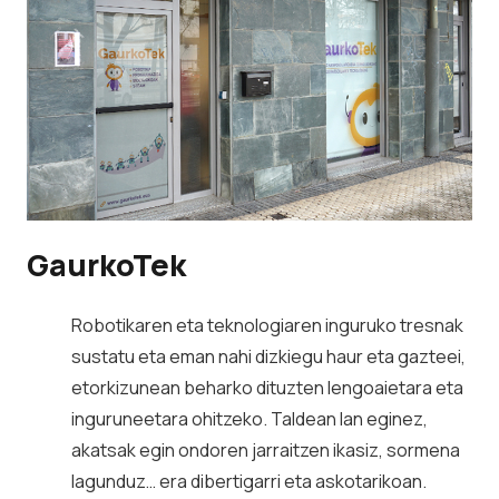
GaurkoTek
Robotikaren eta teknologiaren inguruko tresnak
sustatu eta eman nahi dizkiegu haur eta gazteei,
etorkizunean beharko dituzten lengoaietara eta
inguruneetara ohitzeko. Taldean lan eginez,
akatsak egin ondoren jarraitzen ikasiz, sormena
lagunduz… era dibertigarri eta askotarikoan.