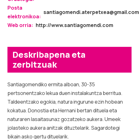
Posta
santiagomendi.aterpetxea@gmail.com
elektronikoa:
Web orria:
http://www.santiagomendi.com
Deskribapena eta
zerbitzuak
Santiagomendiko ermita alboan, 30-35
pertsonentzako lekua duen instalakuntza berritua.
Taldeentzako egokia, natura ingurune ezin hobean
kokatua. Donostia eta Hernani bertan dituela eta
naturaren lasaitasunaz gozatzeko aukera. Umeek
jolasteko aukera anitzak dituztelarik. Sagardotegi
bikain asko gertu dituelarik.