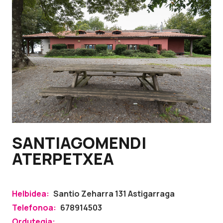
SANTIAGOMENDI
ATERPETXEA
Helbidea:
Santio Zeharra 131 Astigarraga
Telefonoa:
678914503
Ordutegia: