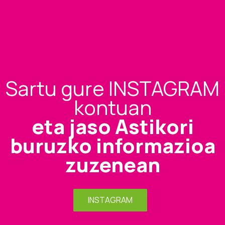
Sartu gure INSTAGRAM
kontuan
eta jaso Astikori
buruzko informazioa
zuzenean
INSTAGRAM