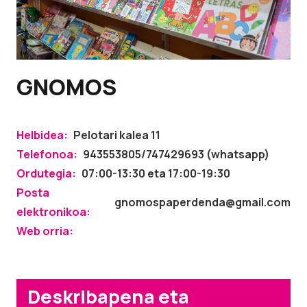
GNOMOS
Helbidea:
Pelotari kalea 11
Telefonoa:
943553805/747429693 (whatsapp)
Ordutegia:
07:00-13:30 eta 17:00-19:30
Posta
gnomospaperdenda@gmail.com
elektronikoa:
Web orria:
Deskribapena eta