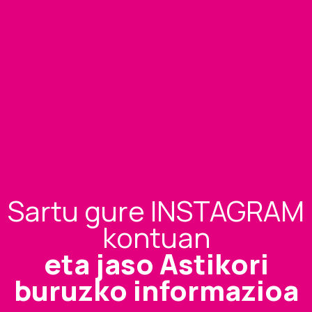
Sartu gure INSTAGRAM
kontuan
eta jaso Astikori
buruzko informazioa