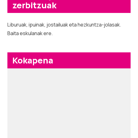
zerbitzuak
Liburuak, ipuinak, jostailuak eta hezkuntza-jolasak.
Baita eskulanak ere.
Kokapena