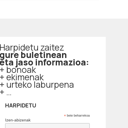
Harpidetu zaitez
gure buletinean
eta jaso informazioa:
+ bonoak
+ ekimenak
+ urteko laburpena
+ …
HARPIDETU
*
bete beharrekoa
Izen-abizenak