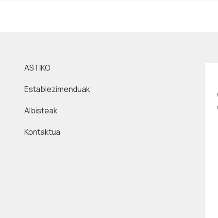
ASTIKO
Establezimenduak
Albisteak
Kontaktua