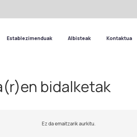
Establezimenduak
Albisteak
Kontaktua
(r)en bidalketak
Ez da emaitzarik aurkitu.