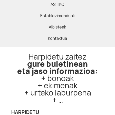
ASTIKO
Establezimenduak
Albisteak
Kontaktua
Harpidetu zaitez
gure buletinean
eta jaso informazioa:
+ bonoak
+ ekimenak
+ urteko laburpena
+ …
HARPIDETU