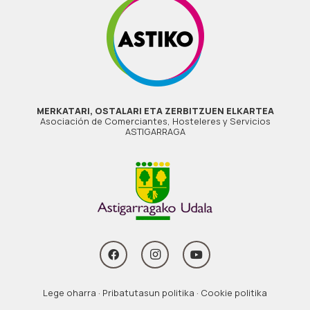
MERKATARI, OSTALARI ETA ZERBITZUEN ELKARTEA
Asociación de Comerciantes, Hosteleres y Servicios
ASTIGARRAGA
Lege oharra
·
Pribatutasun politika
·
Cookie politika