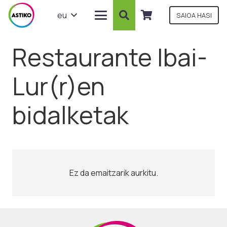
eu
SAIOA HASI
Restaurante Ibai-
Lur(r)en
bidalketak
Ez da emaitzarik aurkitu.