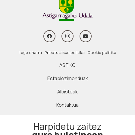
Lege oharra
·
Pribatutasun politika
·
Cookie politika
ASTIKO
Establezimenduak
Albisteak
Kontaktua
Harpidetu zaitez
gure buletinean