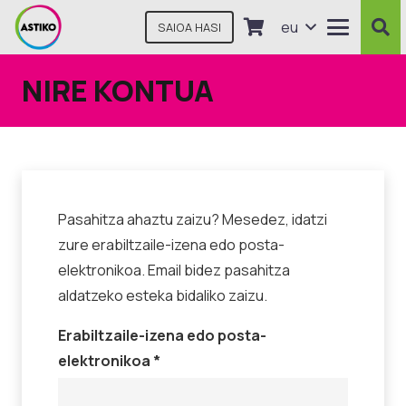
eu
SAIOA HASI
NIRE KONTUA
Pasahitza ahaztu zaizu? Mesedez, idatzi
zure erabiltzaile-izena edo posta-
elektronikoa. Email bidez pasahitza
aldatzeko esteka bidaliko zaizu.
Erabiltzaile-izena edo posta-
Beharrezkoa
elektronikoa
*