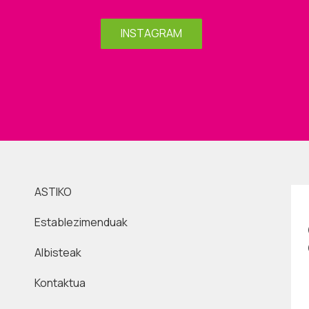
INSTAGRAM
ASTIKO
Establezimenduak
Albisteak
Kontaktua