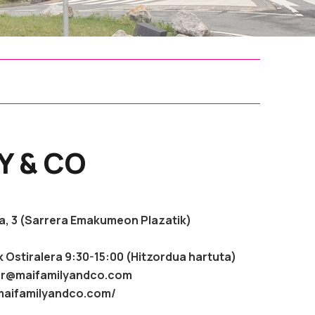
Y & CO
a, 3 (Sarrera Emakumeon Plazatik)
 Ostiralera 9:30-15:00 (Hitzordua hartuta)
er@maifamilyandco.com
maifamilyandco.com/