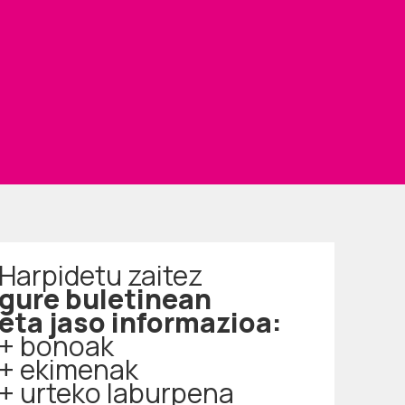
Harpidetu zaitez
gure buletinean
eta jaso informazioa:
+ bonoak
+ ekimenak
+ urteko laburpena