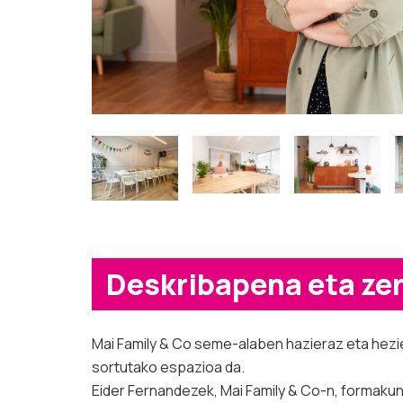
Deskribapena eta ze
Mai Family & Co seme-alaben hazieraz eta hezi
sortutako espazioa da.
Eider Fernandezek, Mai Family & Co-n, formakuntz