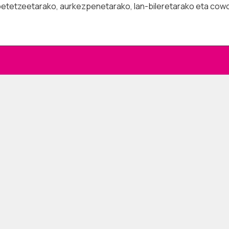
etetzeetarako, aurkezpenetarako, lan-bileretarako eta cowor