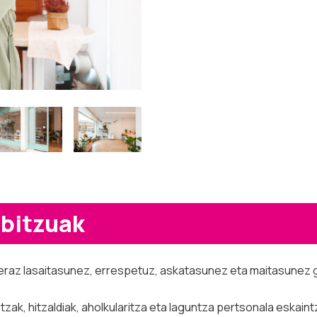
rbitzuak
eraz lasaitasunez, errespetuz, askatasunez eta maitasunez g
ak, hitzaldiak, aholkularitza eta laguntza pertsonala eskaintze