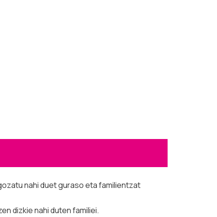
ozatu nahi duet guraso eta familientzat
n dizkie nahi duten familiei.