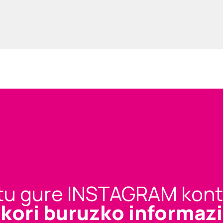
tu gure INSTAGRAM kon
ikori buruzko informa