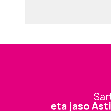
Sar
eta jaso Ast