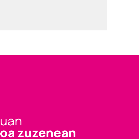
tuan
zioa zuzenean