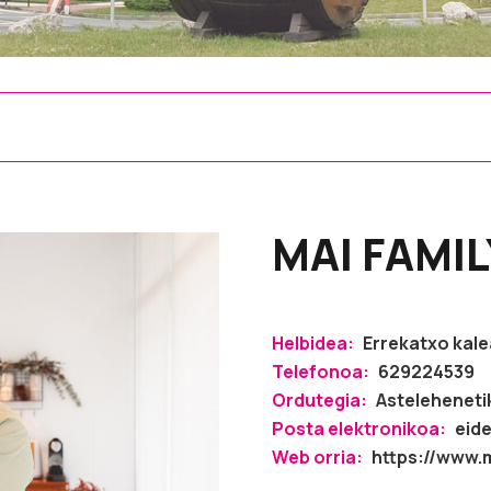
MAI FAMIL
Helbidea:
Errekatxo kale
Telefonoa:
629224539
Ordutegia:
Astelehenetik
Posta elektronikoa:
eid
Web orria:
https://www.