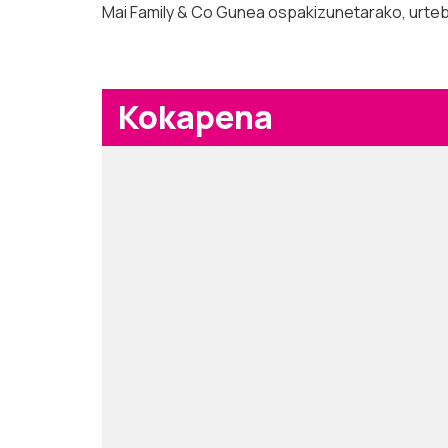
Mai Family & Co Gunea ospakizunetarako, urteb
Kokapena