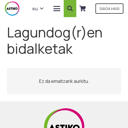
eu
SAIOA HASI
Lagundog(r)en
bidalketak
Ez da emaitzarik aurkitu.