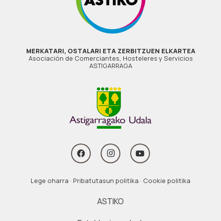
MERKATARI, OSTALARI ETA ZERBITZUEN ELKARTEA
Asociación de Comerciantes, Hosteleres y Servicios
ASTIGARRAGA
Lege oharra
·
Pribatutasun politika
·
Cookie politika
ASTIKO