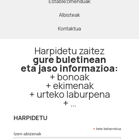
Establezimenduak
Albisteak
Kontaktua
Harpidetu zaitez
gure buletinean
eta jaso informazioa:
+ bonoak
+ ekimenak
+ urteko laburpena
+ …
HARPIDETU
*
bete beharrekoa
Izen-abizenak