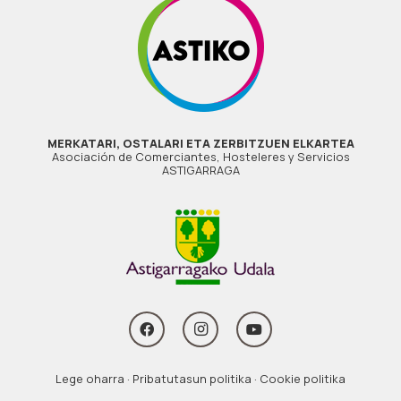
MERKATARI, OSTALARI ETA ZERBITZUEN ELKARTEA
Asociación de Comerciantes, Hosteleres y Servicios
ASTIGARRAGA
Lege oharra
·
Pribatutasun politika
·
Cookie politika