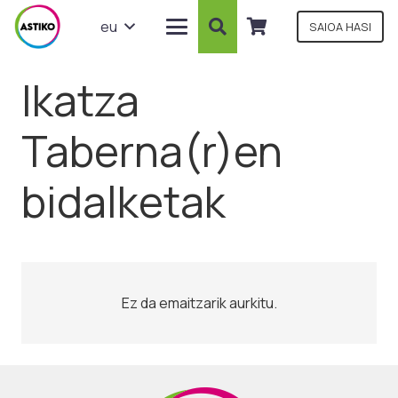
eu
SAIOA HASI
Ikatza
Taberna(r)en
bidalketak
Ez da emaitzarik aurkitu.