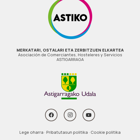
MERKATARI, OSTALARI ETA ZERBITZUEN ELKARTEA
Asociación de Comerciantes, Hosteleres y Servicios
ASTIGARRAGA
Lege oharra
·
Pribatutasun politika
·
Cookie politika