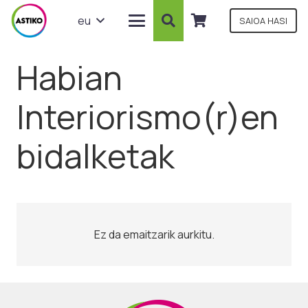
eu
SAIOA HASI
Habian
Interiorismo(r)en
bidalketak
Ez da emaitzarik aurkitu.