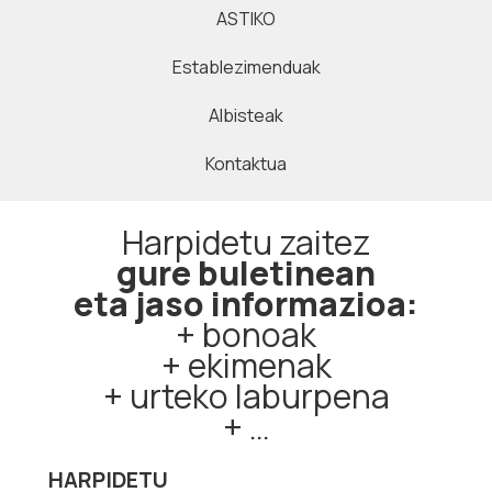
ASTIKO
Establezimenduak
Albisteak
Kontaktua
Harpidetu zaitez
gure buletinean
eta jaso informazioa:
+ bonoak
+ ekimenak
+ urteko laburpena
+ …
HARPIDETU