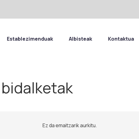
Establezimenduak
Albisteak
Kontaktua
 bidalketak
Ez da emaitzarik aurkitu.