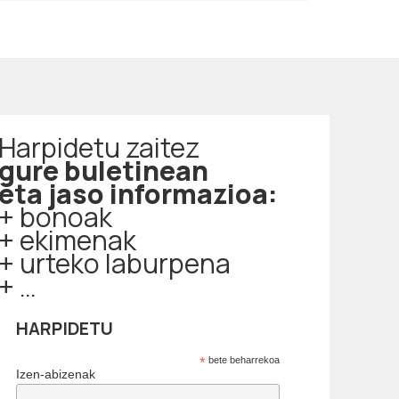
Harpidetu zaitez
gure buletinean
eta jaso informazioa:
+ bonoak
+ ekimenak
+ urteko laburpena
+ …
HARPIDETU
*
bete beharrekoa
Izen-abizenak