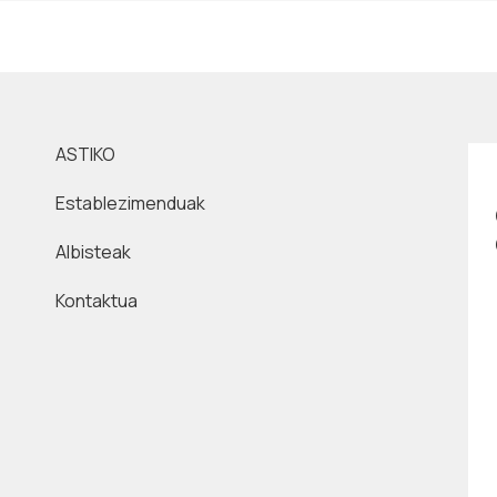
ASTIKO
Establezimenduak
Albisteak
Kontaktua